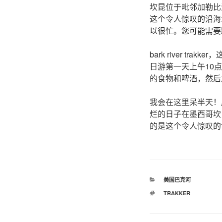
坎昆位于毗邻加勒比
这个令人惊叹的沿海
以很忙。您可能需要
bark river 
日游第一天上午10点
的食物和啤酒，然后
我会在这里呆半天！成本？
烂的日子在墨西哥坎昆
的是这个令人惊叹的
分
美国巴克河
类
标
TRAKKER
签