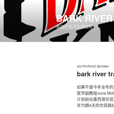
跳
至
BARK RIV
内
容
美国巴克河品牌官网
发
2021年4月29日
由
ADMIN
布
bark river t
于
如果不是今年全年的大部分
医学副教授June 
计划前往墨西哥坎昆
年为期4天的坎昆路