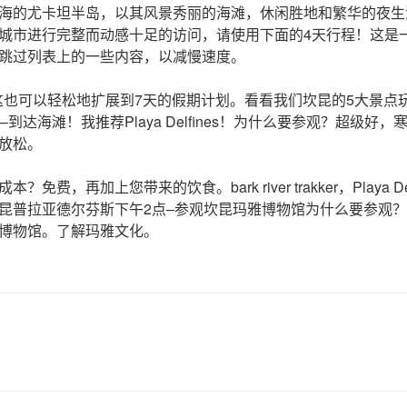
海的尤卡坦半岛，以其风景秀丽的海滩，休闲胜地和繁华的夜生
城市进行完整而动感十足的访问，请使用下面的4天行程！这是
跳过列表上的一些内容，以减慢速度。
trakker，这也可以轻松地扩展到7天的假期计划。看看我们坎昆的5大景
–到达海滩！我推荐Playa Delfines！为什么要参观？超级好
放松。
免费，再加上您带来的饮食。bark river trakker，Playa D
普拉亚德尔芬斯下午2点–参观坎昆玛雅博物馆为什么要参观？距Play
博物馆。了解玛雅文化。