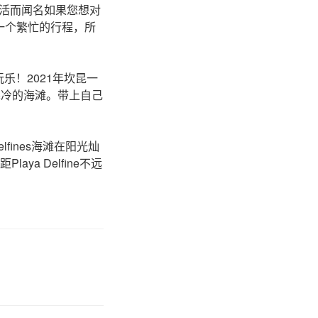
活而闻名如果您想对
一个繁忙的行程，所
点玩乐！2021年坎昆一
，寒冷的海滩。带上自己
elfines海滩在阳光灿
a Delfine不远