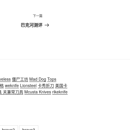
下一篇
下
一
巴克河测评
篇
文
章
veless
僵尸工坊
Mad Dog
Tops
格
weknife
Lionsteel
卡秀折刀
美国卡
具
关兼常刀具
Mcusta Knives
rikeknife
bravo2
bravo3