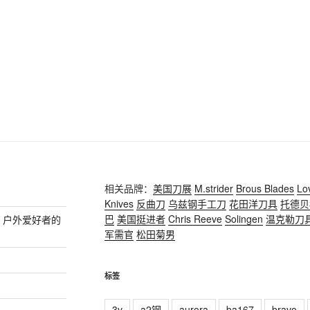
相关品牌：
美国刀展
M.strider
Brous Blades
Lo
Knives
反曲刀
乌兹钢手工刀
花田洋刀具
托德贝
巴
美国挺进者
Chris Reeve
Solingen
温克勒刀
传奇，户外爱好者的
军需官
松田菊男
标签
3v
a2钢
aurora
ba167
bravo