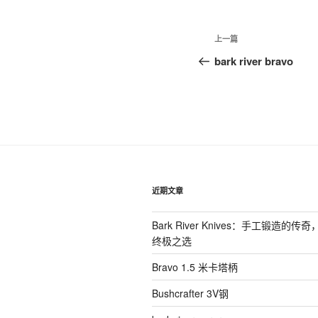
文
上
上一篇
章
一
bark river bravo
篇
导
文
航
章
近期文章
Bark River Knives：手工锻造的
终极之选
Bravo 1.5 米卡塔柄
Bushcrafter 3V钢